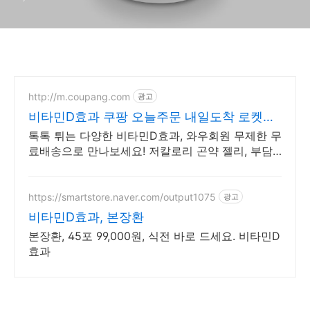
http://m.coupang.com
광고
비타민D효과 쿠팡 오늘주문 내일도착 로켓배
송
톡톡 튀는 다양한 비타민D효과, 와우회원 무제한 무
료배송으로 만나보세요! 저칼로리 곤약 젤리, 부담
없이 즐기고 와우회원 5% 캐시적립 혜택을 누리세
요.
https://smartstore.naver.com/output1075
광고
비타민D효과, 본장환
본장환, 45포 99,000원, 식전 바로 드세요. 비타민D
효과