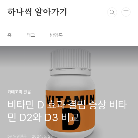
본문 바로가기
하나씩 알아가기
홈
태그
방명록
카테고리 없음
비타민 D 효과 결핍 증상 비타
민 D2와 D3 비교
by 일일일공
2024. 5. 27.