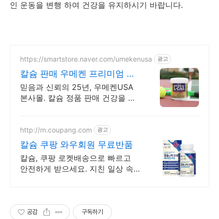
인 운동을 변행 하여 건강을 유지하시기 바랍니다.
https://smartstore.naver.com/umekenusa
광고
칼슘 판매 우메켄 프리미엄 일
본 건강식품
믿음과 신뢰의 25년, 우메켄USA
본사몰. 칼슘 정품 판매 건강을 생
각할수록 믿을 수 있는 제품을 선
택하세요!
http://m.coupang.com
광고
칼슘 쿠팡 와우회원 무료반품
칼슘, 쿠팡 로켓배송으로 빠르고
안전하게 받으세요. 지친 일상 속
건강식품, 쿠팡 로켓배송으로 활력
을 빠르게 채우세요.
공감
구독하기