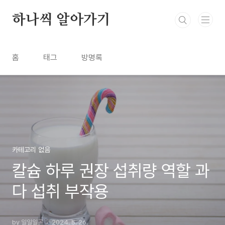
본문 바로가기
하나씩 알아가기
홈
태그
방명록
카테고리 없음
칼슘 하루 권장 섭취량 역할 과
다 섭취 부작용
by 일일일공
2024. 5. 26.