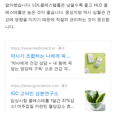
알아봤습니다. LDL콜레스텔롤은 낮을수록 좋고 HLD 콜
레스테롤은 높은 것이 좋습니다. 중성지방 역시 심혈관 건
강에 영향을 미치기 때문에 적절히 관리하는 것이 중요합
니다.
https://www.medicoach.kr
광고
약사가 조합하는 나에게 꼭 맞
는 맞춤형 영양제.
'약사에게 건강 상담 + 내 몸에 꼭
맞는 영양제 구독' 으로 건강 걱정
끝!
https://www.igcscience.com
광고
IGC 고야민 성분연구소
임상시험 콜레스테롤 1달간 37%감
소! 여주껍질 카란틴 혈당감소 효
과!