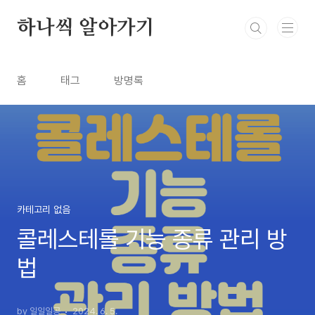
본문 바로가기
하나씩 알아가기
홈
태그
방명록
카테고리 없음
콜레스테롤 기능 종류 관리 방
법
by 일일일공
2024. 6. 5.