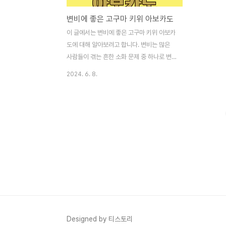
변비에 좋은 고구마 키위 아보카도
이 글에서는 변비에 좋은 고구마 키위 아보카
도에 대해 알아보려고 합니다. 변비는 많은
사람들이 겪는 흔한 소화 문제 중 하나로 변
비가 지속되면 불편할 뿐 아니라 건강에 부정
2024. 6. 8.
적인 영향을 미칠 수 있습니다. 이를 개선하
려면 식습관 개선이 필요합니다.변비에 좋은
고구마고구마에는 수용성 및 불용성 식이섬
유가 모두 포함되어 있어서 장 운동을 촉진하
고 변을 부드럽게 만들기 때문에 변비 개선에
효과적입니다. 수용성 식이섬유는 장 내에서
물을 흡수하여 젤 같은 물질로 변해서 변의
부피를 증가시키고 배변 활동을 원활하게 하
여 변비를 예방하고 개선하는 데 큰 도움이
됩니다. 불용성 식이섬유는 물에 녹지 않고
장벽을 자극하여 장운동을 촉진하고 변을 부
드럽게 만들어서 배변이 수월해집니다.고구
Designed by 티스토리