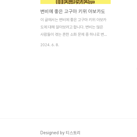
변비에 좋은 고구마 키위 아보카도
이 글에서는 변비에 좋은 고구마 키위 아보카
도에 대해 알아보려고 합니다. 변비는 많은
사람들이 겪는 흔한 소화 문제 중 하나로 변
비가 지속되면 불편할 뿐 아니라 건강에 부정
2024. 6. 8.
적인 영향을 미칠 수 있습니다. 이를 개선하
려면 식습관 개선이 필요합니다.변비에 좋은
고구마고구마에는 수용성 및 불용성 식이섬
유가 모두 포함되어 있어서 장 운동을 촉진하
고 변을 부드럽게 만들기 때문에 변비 개선에
효과적입니다. 수용성 식이섬유는 장 내에서
물을 흡수하여 젤 같은 물질로 변해서 변의
부피를 증가시키고 배변 활동을 원활하게 하
여 변비를 예방하고 개선하는 데 큰 도움이
됩니다. 불용성 식이섬유는 물에 녹지 않고
장벽을 자극하여 장운동을 촉진하고 변을 부
드럽게 만들어서 배변이 수월해집니다.고구
Designed by 티스토리